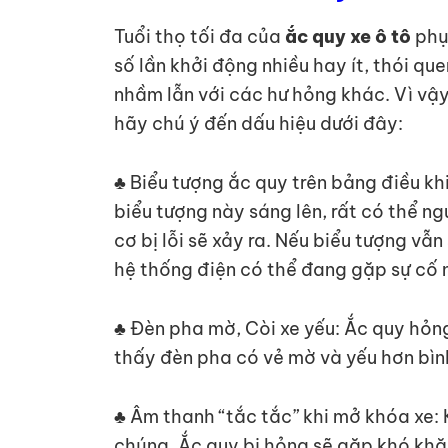
Tuổi thọ tối đa của
ắc quy xe ô tô
phụ 
số lần khởi động nhiều hay ít, thói q
nhầm lẫn với các hư hỏng khác. Vì vậ
hãy chú ý đến dấu hiệu dưới đây:
♣ Biểu tượng ắc quy trên bảng điều kh
biểu tượng này sáng lên, rất có thể 
cơ bị lỗi sẽ xảy ra. Nếu biểu tượng v
hệ thống điện có thể đang gặp sự cố 
♣ Đèn pha mờ, Còi xe yếu: Ắc quy hỏn
thấy đèn pha có vẻ mờ và yếu hơn bìn
♣ Âm thanh “tắc tắc” khi mở khóa xe: 
chúng. Ắc quy bị hỏng sẽ gặp khó khăn