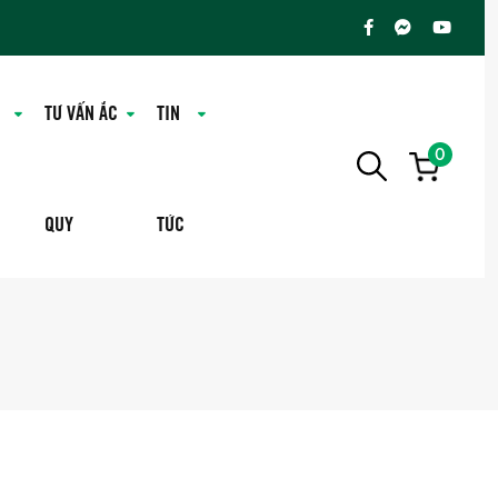
TƯ VẤN ẮC
TIN
0
QUY
TỨC