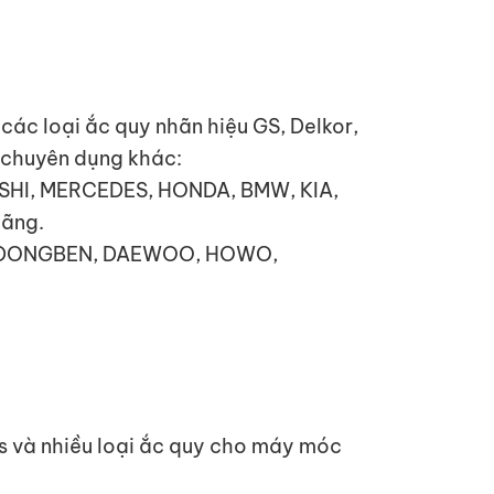
ác loại ắc quy nhãn hiệu GS, Delkor,
y chuyên dụng khác:
ISHI, MERCEDES, HONDA, BMW, KIA,
hãng.
TA, DONGBEN, DAEWOO, HOWO,
ps và nhiều loại ắc quy cho máy móc