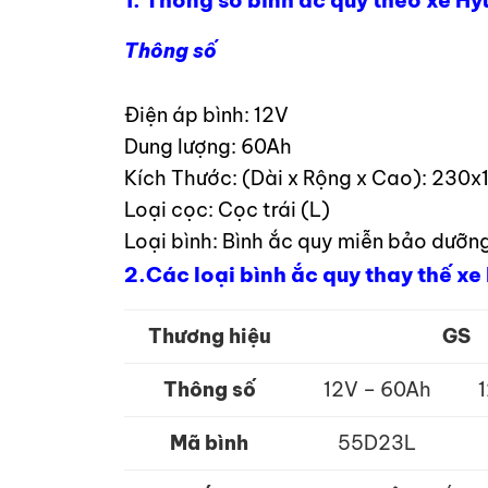
1. Thông số bình ắc quy theo xe H
Thông số
Điện áp bình: 12V
Dung lượng: 60Ah
Kích Thước: (Dài x Rộng x Cao): 23
Loại cọc: Cọc trái (L)
Loại bình: Bình ắc quy miễn bảo dưỡn
2.Các loại bình ắc quy thay thế xe
Thương hiệu
GS
Thông số
12V – 60Ah
Mã bình
55D23L