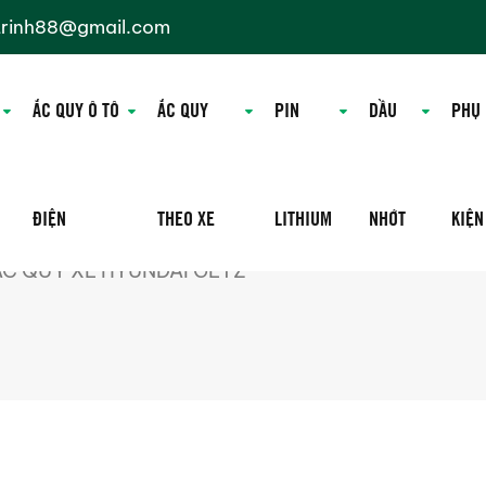
trinh88@gmail.com
ẮC QUY Ô TÔ
ẮC QUY
PIN
DẦU
PHỤ
ĐIỆN
THEO XE
LITHIUM
NHỚT
KIỆN
ẮC QUY XE HYUNDAI GETZ