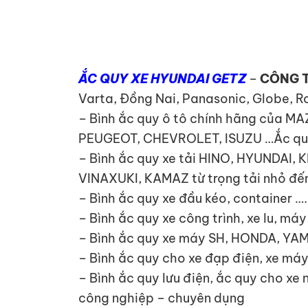
ẮC QUY XE HYUNDAI GETZ
–
CÔNG T
Varta, Đồng Nai, Panasonic, Globe, R
– Bình ắc quy ô tô chính hãng của 
PEUGEOT, CHEVROLET, ISUZU …Ắc quy x
– Bình ắc quy xe tải HINO, HYUNDA
VINAXUKI, KAMAZ từ trọng tải nhỏ đến
– Bình ắc quy xe đầu kéo, container ….
– Bình ắc quy xe công trình, xe lu, má
– Bình ắc quy xe máy SH, HONDA, YA
– Bình ắc quy cho xe đạp điện, xe máy
– Bình ắc quy lưu điện, ắc quy cho xe
công nghiệp – chuyên dụng