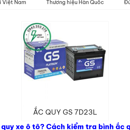
i Việt Nam
Thương hiệu Hàn Quốc
Đứ
ẮC QUY GS 7D23L
 quy xe ô tô? Cách kiểm tra bình ắc 