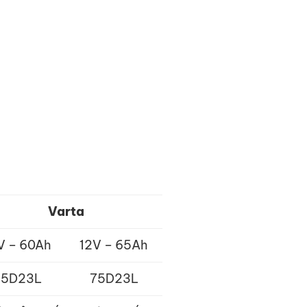
Varta
V – 60Ah
12V – 65Ah
55D23L
75D23L