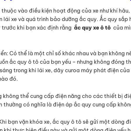
thuộc vào điều kiện hoạt động của xe như khí hâu, t
uen lái xe và quá trình bảo dưỡng ắc quy. Ắc quy sắ
y trước khi bạn xác định rằng
ắc quy xe ô tô
của mì
iển: Có thể là một chỉ số khác nhau và bạn không n
nguồn ắc quy ô tô của bạn yếu – nhưng không đóng 
ẫn sáng trong khi lái xe, dây curoa máy phát điện 
nào đó.
g không thể cung cấp điện năng cho các thiết bị đ
h thường có nghĩa là điện áp ắc quy cung cấp khôn
Khi bạn vặn khóa xe, ắc quy ô tô sẽ gửi một dòng đi
 khi thực hiện điều này và gửi một dòng điện yếu h