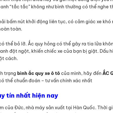
anh “tắc tắc” không như bình thường có thể nghe t
ải bấm nút khởi động liên tục, có cảm giác xe kh
hoàn toàn.
ó thể bỏ lỡ. Ắc quy hỏng có thể gây ra tia lửa không
 lanh đột ngột, khiến chiếc xe của bạn bị giật. Dấu
ột cách.
nh trạng
bình ắc quy xe ô tô
của mình, hãy đến
ẮC 
 có thể chuẩn đoán – tư vấn chính xác nhất
y tín nhất hiện nay
m của Đức, nhà máy sản xuất tại Hàn Quốc. Thời g