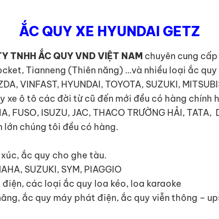
ẮC QUY XE HYUNDAI GETZ
Y TNHH ẮC QUY VND VIỆT NAM
chuyên cung cấp c
ocket, Tianneng (Thiên năng) …và nhiều loại ắc qu
MAZDA, VINFAST, HYUNDAI, TOYOTA, SUZUKI, MITSUB
e ô tô các đời từ cũ đến mới đều có hàng chính 
I, KIA, FUSO, ISUZU, JAC, THACO TRƯỜNG HẢI, TA
 lớn chúng tôi đều có hàng.
y xúc, ắc quy cho ghe tàu.
MAHA, SUZUKI, SYM, PIAGGIO
 điện, các loại ắc quy loa kéo, loa karaoke
 nâng, ắc quy máy phát điện, ắc quy viễn thông – u