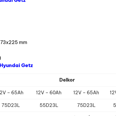
yundai Getz
0x173x225 mm
g
 Hyundai Getz
Delkor
12V – 65Ah
12V – 60Ah
12V – 65Ah
12
75D23L
55D23L
75D23L