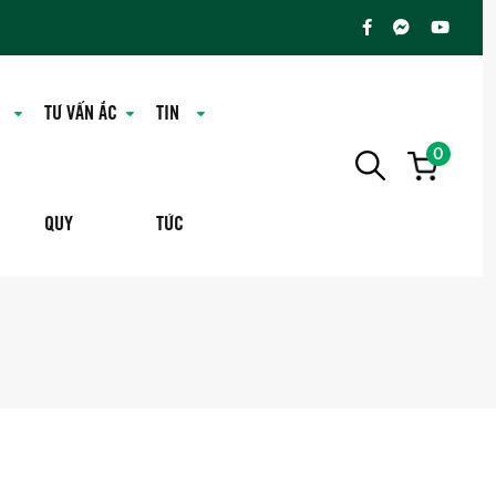
TƯ VẤN ẮC
TIN
0
QUY
TỨC