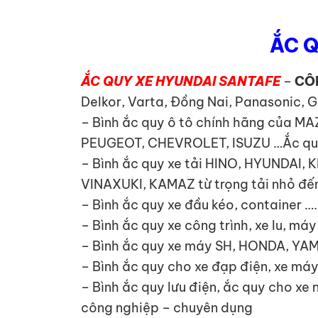
ẮC Q
ẮC QUY XE HYUNDAI SANTAFE
–
CÔ
Delkor, Varta, Đồng Nai, Panasonic, 
– Bình ắc quy ô tô chính hãng của 
PEUGEOT, CHEVROLET, ISUZU …Ắc quy x
– Bình ắc quy xe tải HINO, HYUNDA
VINAXUKI, KAMAZ từ trọng tải nhỏ đến
– Bình ắc quy xe đầu kéo, container ….
– Bình ắc quy xe công trình, xe lu, má
– Bình ắc quy xe máy SH, HONDA, YA
– Bình ắc quy cho xe đạp điện, xe máy
– Bình ắc quy lưu điện, ắc quy cho xe
công nghiệp – chuyên dụng