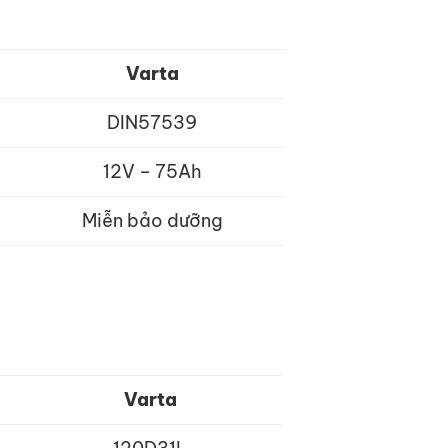
Varta
DIN57539
12V – 75Ah
Miễn bảo dưỡng
Varta