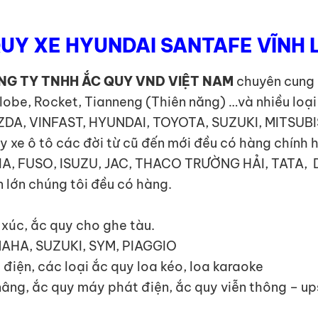
UY XE HYUNDAI SANTAFE VĨNH
NG TY TNHH ẮC QUY VND VIỆT NAM
chuyên cung 
Globe, Rocket, Tianneng (Thiên năng) …và nhiều loạ
MAZDA, VINFAST, HYUNDAI, TOYOTA, SUZUKI, MITSUB
e ô tô các đời từ cũ đến mới đều có hàng chính 
I, KIA, FUSO, ISUZU, JAC, THACO TRƯỜNG HẢI, TA
 lớn chúng tôi đều có hàng.
y xúc, ắc quy cho ghe tàu.
MAHA, SUZUKI, SYM, PIAGGIO
 điện, các loại ắc quy loa kéo, loa karaoke
 nâng, ắc quy máy phát điện, ắc quy viễn thông – u