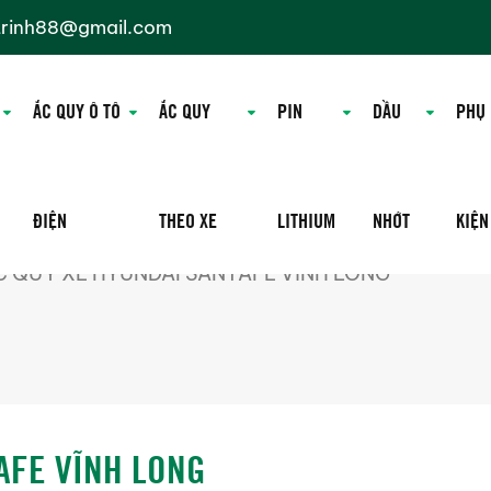
trinh88@gmail.com
ẮC QUY Ô TÔ
ẮC QUY
PIN
DẦU
PHỤ
ĐIỆN
THEO XE
LITHIUM
NHỚT
KIỆN
C QUY XE HYUNDAI SANTAFE VĨNH LONG
AFE VĨNH LONG