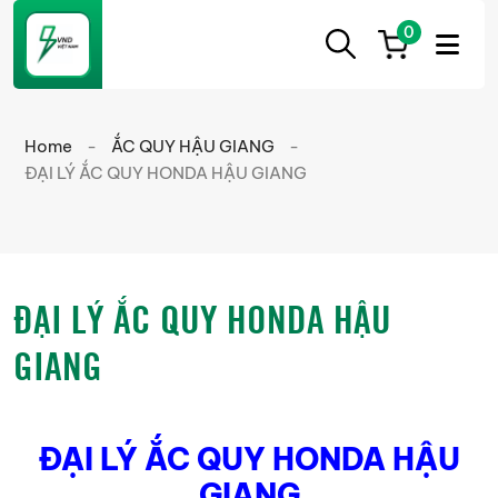
0
ẮC
Ắc
QUY
Quy
CẦN
Home
-
ẮC QUY HẬU GIANG
-
THƠ
Cần
ĐẠI LÝ ẮC QUY HONDA HẬU GIANG
Thơ
chính
hãng
giá
ĐẠI LÝ ẮC QUY HONDA HẬU
tốt
GIANG
ĐẠI LÝ ẮC QUY HONDA HẬU
GIANG