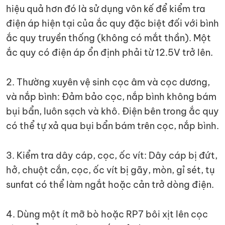
hiệu quả hơn đó là sử dụng vôn kế để kiểm tra
điện áp hiện tại của ắc quy đặc biệt đối với bình
ắc quy truyền thống (không có mắt thần). Một
ắc quy có điện áp ổn định phải từ 12.5V trở lên.
2. Thường xuyên vệ sinh cọc âm và cọc dương,
và nắp bình: Đảm bảo cọc, nắp bình không bám
bụi bẩn, luôn sạch và khô. Điện bên trong ắc quy
có thể tự xả qua bụi bẩn bám trên cọc, nắp bình.
3. Kiểm tra dây cáp, cọc, ốc vít: Dây cáp bị đứt,
hở, chuột cắn, cọc, ốc vít bị gãy, mòn, gỉ sét, tụ
sunfat có thể làm ngắt hoặc cản trở dòng điện.
4. Dùng một ít mỡ bò hoặc RP7 bôi xịt lên cọc