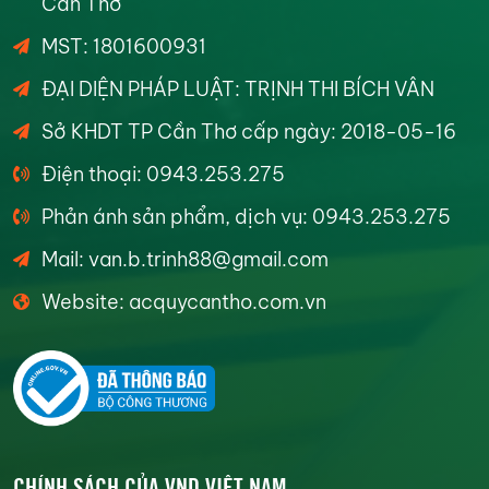
Cần Thơ
MST: 1801600931
ĐẠI DIỆN PHÁP LUẬT: TRỊNH THI BÍCH VÂN
Sở KHDT TP Cần Thơ cấp ngày: 2018-05-16
Điện thoại: 0943.253.275
Phản ánh sản phẩm, dịch vụ: 0943.253.275
Mail: van.b.trinh88@gmail.com
Website: acquycantho.com.vn
CHÍNH SÁCH CỦA VND VIỆT NAM