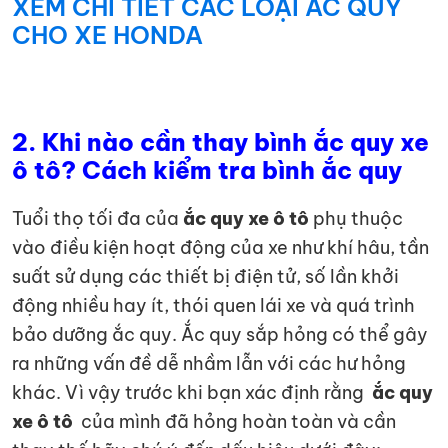
XEM CHI TIẾT CÁC LOẠI ẮC QUY
CHO XE HONDA
2.
Khi nào cần thay bình ắc quy xe
ô tô? Cách kiểm tra bình ắc quy
Tuổi thọ tối đa của
ắc quy xe ô tô
phụ thuộc
vào điều kiện hoạt động của xe như khí hâu, tần
suất sử dụng các thiết bị điện tử, số lần khởi
động nhiều hay ít, thói quen lái xe và quá trình
bảo dưỡng ắc quy. Ắc quy sắp hỏng có thể gây
ra những vấn đề dễ nhầm lẫn với các hư hỏng
khác. Vì vậy trước khi bạn xác định rằng
ắc quy
xe ô tô
của mình đã hỏng hoàn toàn và cần