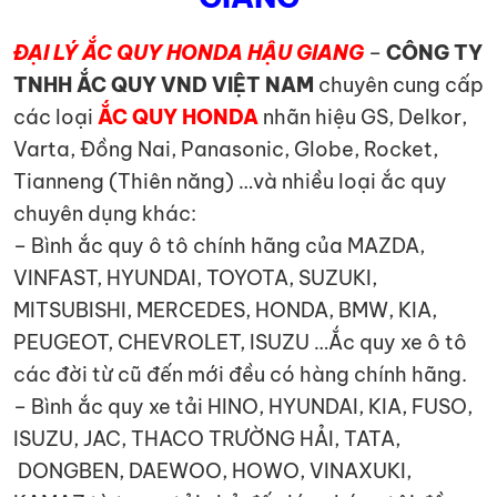
ĐẠI LÝ ẮC QUY HONDA HẬU GIANG
–
CÔNG TY
TNHH ẮC QUY VND VIỆT NAM
chuyên cung cấp
các loại
ẮC QUY HONDA
nhãn hiệu GS, Delkor,
Varta, Đồng Nai, Panasonic, Globe, Rocket,
Tianneng (Thiên năng) …và nhiều loại ắc quy
chuyên dụng khác:
– Bình ắc quy ô tô chính hãng của MAZDA,
VINFAST, HYUNDAI, TOYOTA, SUZUKI,
MITSUBISHI, MERCEDES, HONDA, BMW, KIA,
PEUGEOT, CHEVROLET, ISUZU …Ắc quy xe ô tô
các đời từ cũ đến mới đều có hàng chính hãng.
– Bình ắc quy xe tải HINO, HYUNDAI, KIA, FUSO,
ISUZU, JAC, THACO TRƯỜNG HẢI, TATA,
DONGBEN, DAEWOO, HOWO, VINAXUKI,