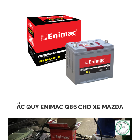
ẮC QUY ENIMAC Q85 CHO XE MAZDA