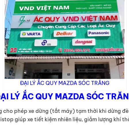
ĐẠI LÝ ẮC QUY MAZDA SÓC TRĂNG
ẠI LÝ ẮC QUY MAZDA SÓC TRĂ
g cho phép xe dừng (tắt máy) tạm thời khi dừng đèn 
 istop giúp xe tiết kiệm nhiên liệu, giảm lượng khí th