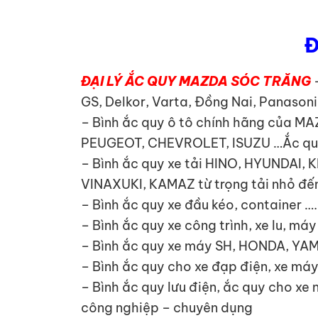
Đ
ĐẠI LÝ ẮC QUY MAZDA SÓC TRĂNG
GS, Delkor, Varta, Đồng Nai, Panasoni
– Bình ắc quy ô tô chính hãng của 
PEUGEOT, CHEVROLET, ISUZU …Ắc quy x
– Bình ắc quy xe tải HINO, HYUNDA
VINAXUKI, KAMAZ từ trọng tải nhỏ đến
– Bình ắc quy xe đầu kéo, container ….
– Bình ắc quy xe công trình, xe lu, má
– Bình ắc quy xe máy SH, HONDA, YA
– Bình ắc quy cho xe đạp điện, xe máy
– Bình ắc quy lưu điện, ắc quy cho xe
công nghiệp – chuyên dụng