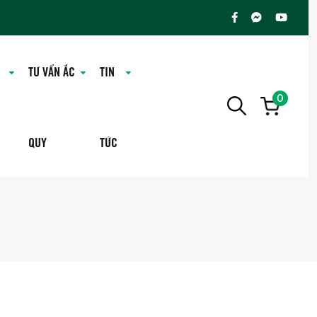
TƯ VẤN ẮC
TIN
0
QUY
TỨC