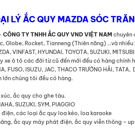
ẠI LÝ ẮC QUY MAZDA SÓC TRĂ
–
CÔNG TY TNHH ẮC QUY VND VIỆT NAM
chuyên c
c, Globe, Rocket, Tianneng (Thiên năng) …và nhiều
MAZDA, VINFAST, HYUNDAI, TOYOTA, SUZUKI, MITSUB
e ô tô các đời từ cũ đến mới đều có hàng chính 
I, KIA, FUSO, ISUZU, JAC, THACO TRƯỜNG HẢI, TA
 lớn chúng tôi đều có hàng.
y xúc, ắc quy cho ghe tàu.
MAHA, SUZUKI, SYM, PIAGGIO
 điện, các loại ắc quy loa kéo, loa karaoke
 nâng, ắc quy máy phát điện, ắc quy viễn thông – u