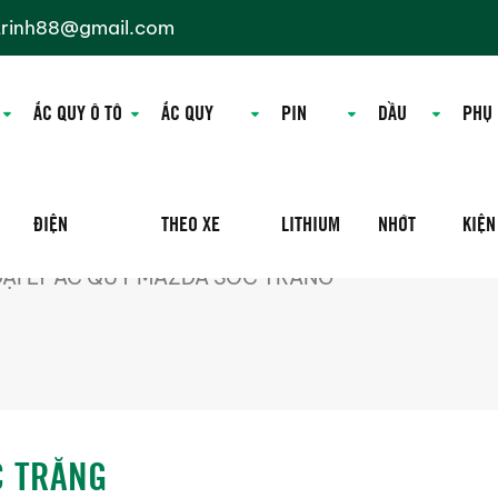
trinh88@gmail.com
ẮC QUY Ô TÔ
ẮC QUY
PIN
DẦU
PHỤ
ĐIỆN
THEO XE
LITHIUM
NHỚT
KIỆN
ẠI LÝ ẮC QUY MAZDA SÓC TRĂNG
C TRĂNG