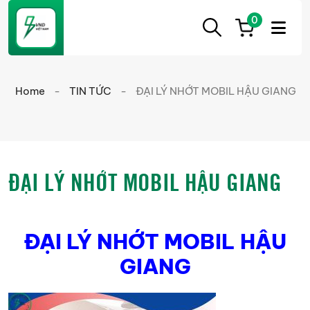
0
ẮC
Ắc
QUY
Quy
CẦN
Home
-
TIN TỨC
-
ĐẠI LÝ NHỚT MOBIL HẬU GIANG
THƠ
Cần
Thơ
chính
hãng
ĐẠI LÝ NHỚT MOBIL HẬU GIANG
giá
tốt
ĐẠI LÝ NHỚT MOBIL HẬU
GIANG