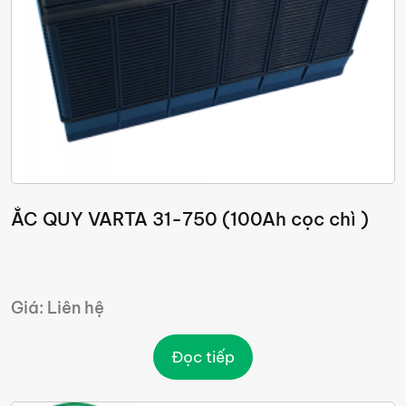
ẮC QUY VARTA 31-750 (100Ah cọc chì )
Giá: Liên hệ
Đọc tiếp