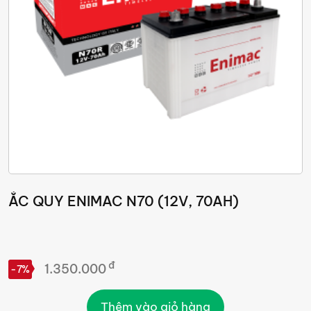
ẮC QUY ENIMAC N70 (12V, 70AH)
đ
1.350.000
-7%
Thêm vào giỏ hàng