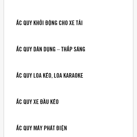
ẮC QUY KHỞI ĐỘNG CHO XE TẢI
ẮC QUY DÂN DỤNG – THẮP SÁNG
ẮC QUY LOA KÉO, LOA KARAOKE
ẮC QUY XE ĐẦU KÉO
ẮC QUY MÁY PHÁT ĐIỆN