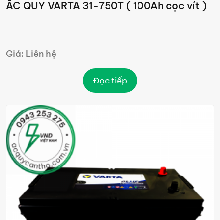
ẮC QUY VARTA 31-750T ( 100Ah cọc vít )
Giá: Liên hệ
Đọc tiếp