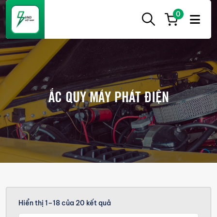
0
ẮC
Ắc
QUY
Quy
CẦN
THƠ
Cần
Thơ
ẮC QUY MÁY PHÁT ĐIỆN
chính
hãng
giá
tốt
Hiển thị 1–18 của 20 kết quả