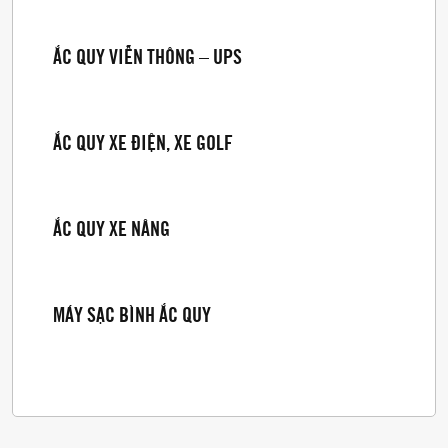
ẮC QUY VIỄN THÔNG – UPS
ẮC QUY XE ĐIỆN, XE GOLF
ẮC QUY XE NÂNG
MÁY SẠC BÌNH ẮC QUY