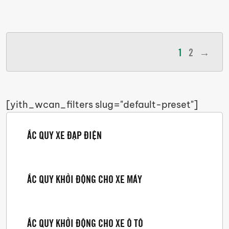
1
2
→
[yith_wcan_filters slug="default-preset"]
ẮC QUY XE ĐẠP ĐIỆN
ẮC QUY KHỞI ĐỘNG CHO XE MÁY
ẮC QUY KHỞI ĐỘNG CHO XE Ô TÔ