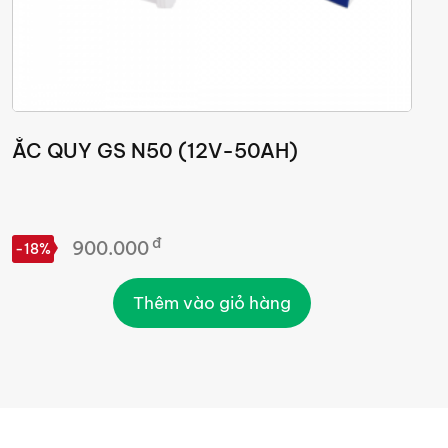
ẮC QUY GS N50 (12V-50AH)
Ắ
đ
900.000
-18%
-
Thêm vào giỏ hàng