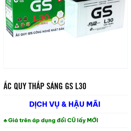
ẮC QUY THẮP SÁNG GS L30
DỊCH VỤ & HẬU MÃI
♣ Giá trên áp dụng đổi CŨ lấy MỚI