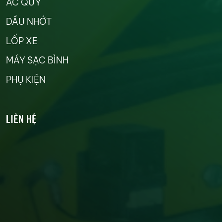
ẮC QUY
DẦU NHỚT
LỐP XE
MÁY SẠC BÌNH
PHỤ KIỆN
LIÊN HỆ