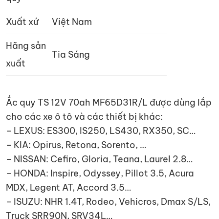
Xuất xứ
Việt Nam
Hãng sản
Tia Sáng
xuất
Ắc quy TS 12V 70ah MF65D31R/L được dùng lắp
cho các xe ô tô và các thiết bị khác:
– LEXUS: ES300, IS250, LS430, RX350, SC…
– KIA: Opirus, Retona, Sorento, …
– NISSAN: Cefiro, Gloria, Teana, Laurel 2.8…
– HONDA: Inspire, Odyssey, Pillot 3.5, Acura
MDX, Legent AT, Accord 3.5…
– ISUZU: NHR 1.4T, Rodeo, Vehicros, Dmax S/LS,
Truck SRR90N, SRV34L…