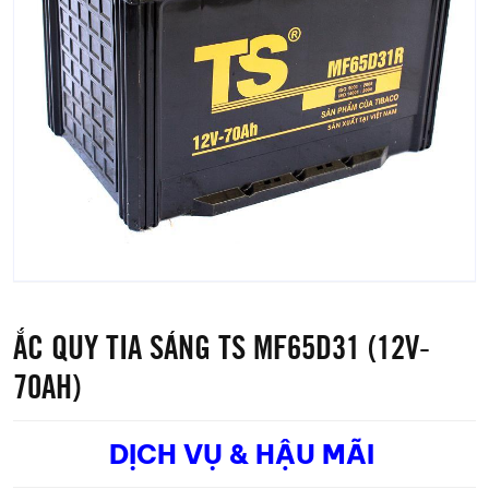
ẮC QUY TIA SÁNG TS MF65D31 (12V-
70AH)
DỊCH VỤ & HẬU MÃI