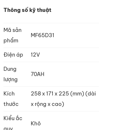
Thông số kỹ thuật
Mã sản
MF65D31
phẩm
Điện áp
12V
Dung
70AH
lượng
Kích
258 x 171 x 225 (mm) (dài
thước
x rộng x cao)
Kiểu ắc
Khô
quy