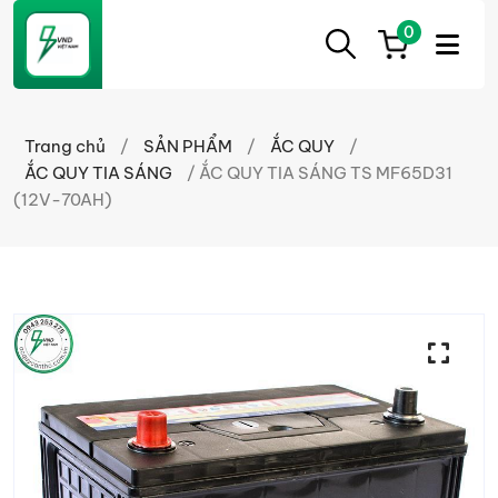
0
ẮC
Ắc
QUY
Quy
CẦN
Trang chủ
/
SẢN PHẨM
/
ẮC QUY
/
THƠ
Cần
ẮC QUY TIA SÁNG
/ ẮC QUY TIA SÁNG TS MF65D31
Thơ
(12V-70AH)
chính
hãng
giá
tốt