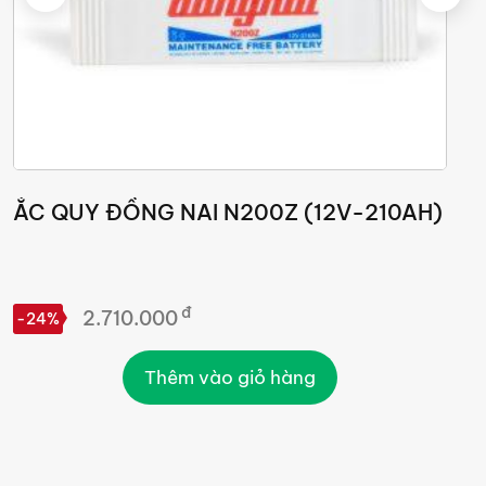
ẮC QUY ĐỒNG NAI N200Z (12V-210AH)
Ắ
đ
2.710.000
G
-24%
Thêm vào giỏ hàng