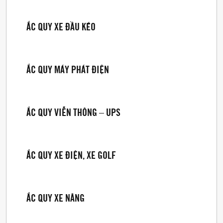
ẮC QUY XE ĐẦU KÉO
ẮC QUY MÁY PHÁT ĐIỆN
ẮC QUY VIỄN THÔNG – UPS
ẮC QUY XE ĐIỆN, XE GOLF
ẮC QUY XE NÂNG