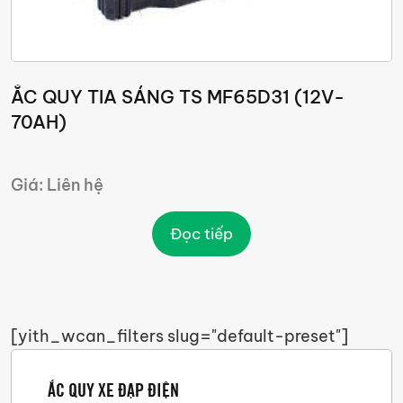
ẮC QUY TIA SÁNG TS MF65D31 (12V-
70AH)
Giá: Liên hệ
Đọc tiếp
[yith_wcan_filters slug="default-preset"]
ẮC QUY XE ĐẠP ĐIỆN