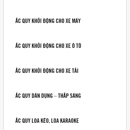
ẮC QUY KHỞI ĐỘNG CHO XE MÁY
ẮC QUY KHỞI ĐỘNG CHO XE Ô TÔ
ẮC QUY KHỞI ĐỘNG CHO XE TẢI
ẮC QUY DÂN DỤNG – THẮP SÁNG
ẮC QUY LOA KÉO, LOA KARAOKE