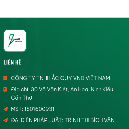
LIÊN HỆ
CÔNG TY TNHH ẮC QUY VND VIỆT NAM
Địa chỉ: 30 Võ Văn Kiệt, An Hòa, Ninh Kiều,
Cần Thơ
MST: 1801600931
ĐẠI DIỆN PHÁP LUẬT: TRỊNH THI BÍCH VÂN