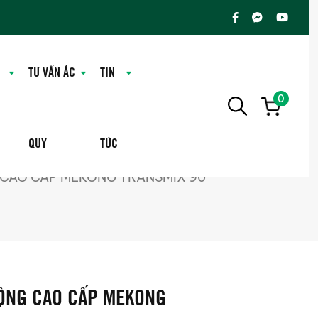
TƯ VẤN ẮC
TIN
0
QUY
TỨC
 CAO CẤP MEKONG TRANSMIX 90
ỘNG CAO CẤP MEKONG