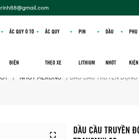
trinh88@gmail.com
ẮC QUY Ô TÔ
ẮC QUY
PIN
DẦU
PHỤ
ĐIỆN
THEO XE
LITHIUM
NHỚT
KIỆN
HỚT
/
NHỚT MEKONG
/ DẦU CẦU TRUYỀN ĐỘNG
DẦU CẦU TRUYỀN Đ