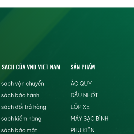
 SÁCH CỦA VND VIỆT NAM
SẢN PHẨM
 sách vận chuyển
ẮC QUY
 sách bảo hành
DẦU NHỚT
 sách đổi trả hàng
LỐP XE
 sách kiểm hàng
MÁY SẠC BÌNH
 sách bảo mật
PHỤ KIỆN