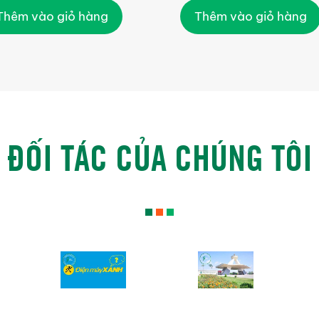
Thêm vào giỏ hàng
Thêm vào giỏ hàng
ĐỐI TÁC CỦA CHÚNG TÔI