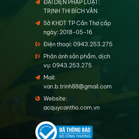
ĐẠI DIỆN PHÁP LUẬT:
TRỊNH THI BÍCH VÂN
Sở KHDT TP Cần Thơ cấp
ngày: 2018-05-16
Điện thoại: 0943.253.275
Phản ánh sản phẩm, dịch
vụ: 0943.253.275
Mail:
van.b.trinh88@gmail.com
Website:
acquycantho.com.vn