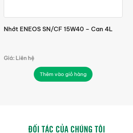
Nhớt ENEOS SN/CF 15W40 – Can 4L
N
Giá: Liên hệ
G
Thêm vào giỏ hàng
ĐỐI TÁC CỦA CHÚNG TÔI