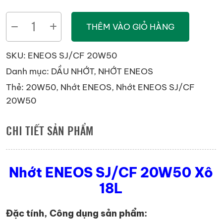
Nhớt
THÊM VÀO GIỎ HÀNG
ENEOS
SJ/CF
SKU:
ENEOS SJ/CF 20W50
20W50
Danh mục:
DẦU NHỚT
,
NHỚT ENEOS
Xô
Thẻ:
20W50
,
Nhớt ENEOS
,
Nhớt ENEOS SJ/CF
18L
20W50
số
lượng
CHI TIẾT SẢN PHẨM
Nhớt ENEOS SJ/CF 20W50 Xô
18L
Đặc tính, Công dụng sản phẩm: