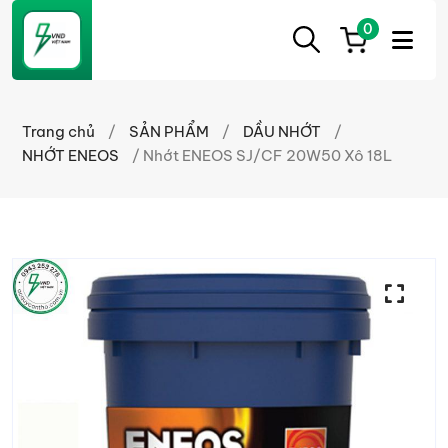
0
ẮC
Ắc
QUY
Quy
CẦN
Trang chủ
/
SẢN PHẨM
/
DẦU NHỚT
/
THƠ
Cần
NHỚT ENEOS
/ Nhớt ENEOS SJ/CF 20W50 Xô 18L
Thơ
chính
hãng
giá
tốt