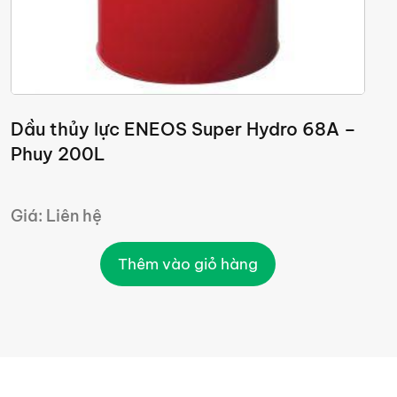
Dầu thủy lực ENEOS Super Hydro 68A –
I
Phuy 200L
5
Giá: Liên hệ
G
Thêm vào giỏ hàng