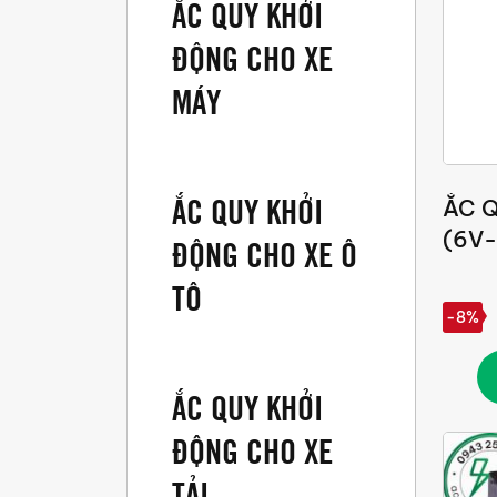
ẮC QUY KHỞI
ĐỘNG CHO XE
MÁY
ẮC QUY KHỞI
ẮC 
(6V
ĐỘNG CHO XE Ô
TÔ
-8%
ẮC QUY KHỞI
ĐỘNG CHO XE
TẢI