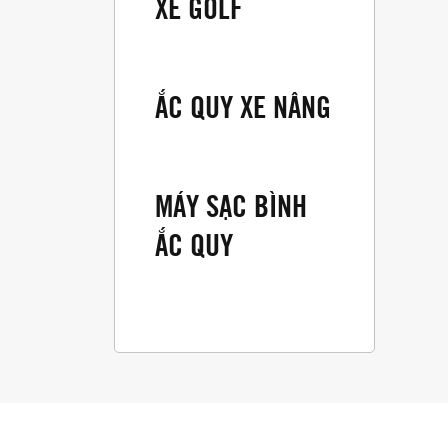
XE GOLF
ẮC QUY XE NÂNG
MÁY SẠC BÌNH
ẮC QUY