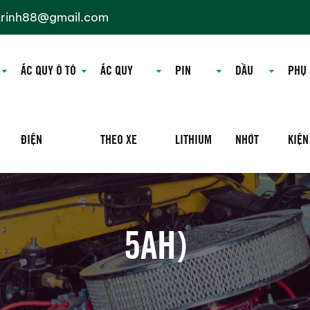
trinh88@gmail.com
ẮC QUY Ô TÔ
ẮC QUY
PIN
DẦU
PHỤ
ĐIỆN
THEO XE
LITHIUM
NHỚT
KIỆN
5AH)