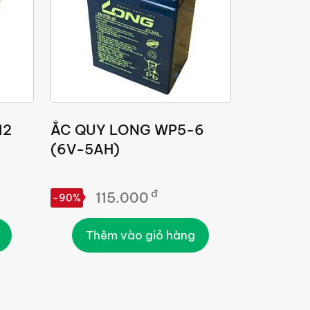
12
ẮC QUY LONG WP5-6
(6V-5AH)
đ
115.000
-90%
Thêm vào giỏ hàng