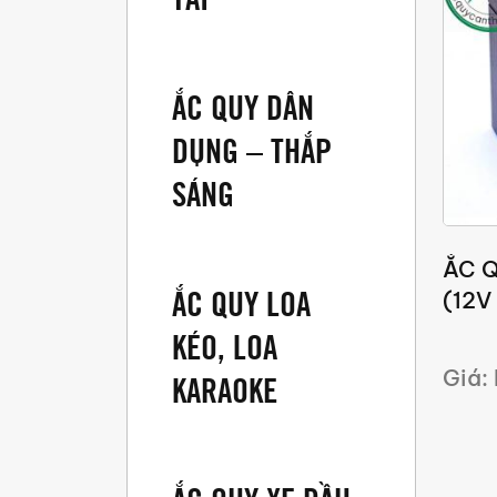
ẮC QUY DÂN
DỤNG – THẮP
SÁNG
ẮC Q
ẮC QUY LOA
(12V
KÉO, LOA
Giá:
KARAOKE