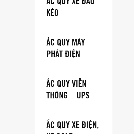
ẮC QUY XE ĐẦU
KÉO
ẮC QUY MÁY
PHÁT ĐIỆN
ẮC QUY VIỄN
THÔNG – UPS
ẮC QUY XE ĐIỆN,