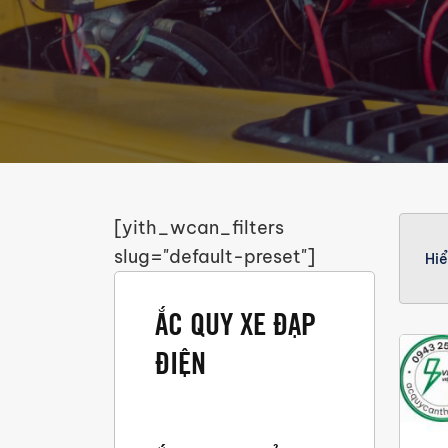
[yith_wcan_filters
slug="default-preset"]
Hiể
ẮC QUY XE ĐẠP
ĐIỆN