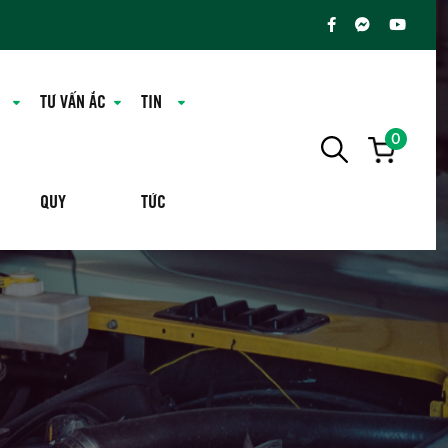
TƯ VẤN ẮC
TIN
0
QUY
TỨC