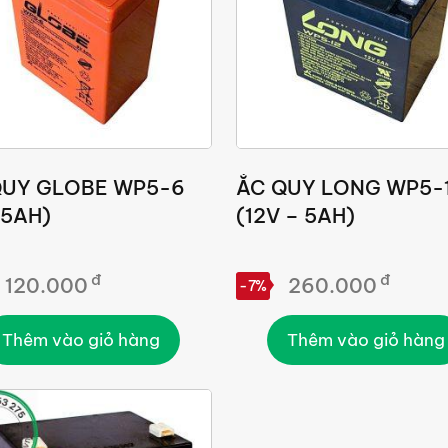
QUY GLOBE WP5-6
ẮC QUY LONG WP5-
-5AH)
(12V – 5AH)
đ
đ
120.000
260.000
-7%
Thêm vào giỏ hàng
Thêm vào giỏ hàng