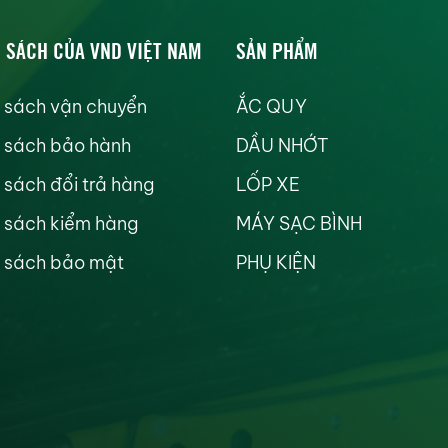
 SÁCH CỦA VND VIỆT NAM
SẢN PHẨM
 sách vận chuyển
ẮC QUY
 sách bảo hành
DẦU NHỚT
 sách đổi trả hàng
LỐP XE
 sách kiểm hàng
MÁY SẠC BÌNH
 sách bảo mật
PHỤ KIỆN