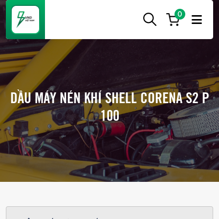
0
ẮC
Ắc
QUY
Quy
CẦN
THƠ
Cần
Thơ
DẦU MÁY NÉN KHÍ SHELL CORENA S2 P
chính
100
hãng
giá
tốt