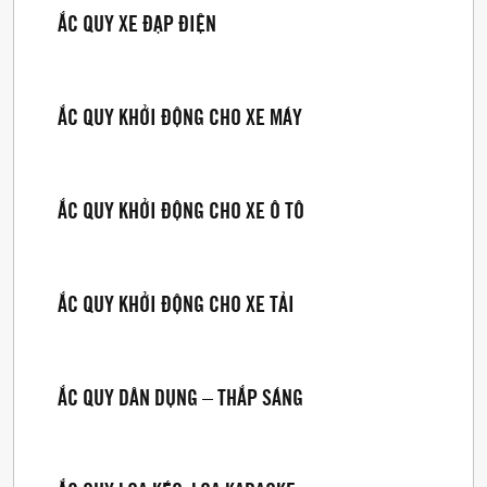
ẮC QUY XE ĐẠP ĐIỆN
ẮC QUY KHỞI ĐỘNG CHO XE MÁY
ẮC QUY KHỞI ĐỘNG CHO XE Ô TÔ
ẮC QUY KHỞI ĐỘNG CHO XE TẢI
ẮC QUY DÂN DỤNG – THẮP SÁNG