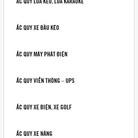
ẮC QUY LOA KÉO, LOA KARAOKE
ẮC QUY XE ĐẦU KÉO
ẮC QUY MÁY PHÁT ĐIỆN
ẮC QUY VIỄN THÔNG – UPS
ẮC QUY XE ĐIỆN, XE GOLF
ẮC QUY XE NÂNG