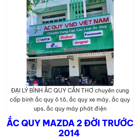
ĐẠI LÝ BÌNH ẮC QUY CẦN THƠ chuyên cung
cấp bình ắc quy ô tô, ắc quy xe máy, ắc quy
ups, ắc quy máy phát điện
ẮC QUY MAZDA 2 ĐỜI TRƯỚC
2014