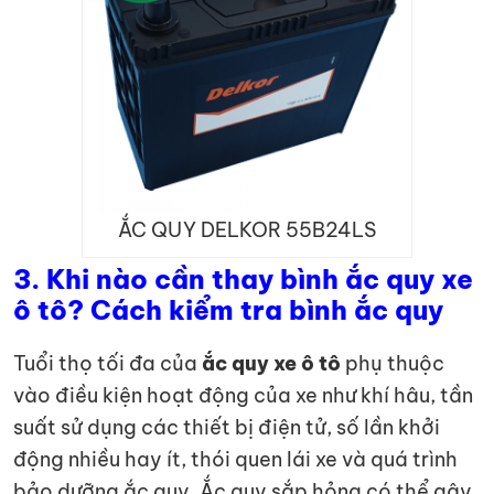
ẮC QUY DELKOR 55B24LS
3.
Khi nào cần thay bình ắc quy xe
ô tô? Cách kiểm tra bình ắc quy
Tuổi thọ tối đa của
ắc quy xe ô tô
phụ thuộc
vào điều kiện hoạt động của xe như khí hâu, tần
suất sử dụng các thiết bị điện tử, số lần khởi
động nhiều hay ít, thói quen lái xe và quá trình
bảo dưỡng ắc quy. Ắc quy sắp hỏng có thể gây