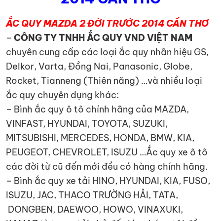
ẮC QUY MAZDA 2 ĐỜI TRƯỚC 2014 CẦN THƠ
–
CÔNG TY TNHH ẮC QUY VND VIỆT NAM
chuyên cung cấp các loại ắc quy nhãn hiệu GS,
Delkor, Varta, Đồng Nai, Panasonic, Globe,
Rocket, Tianneng (Thiên năng) …và nhiều loại
ắc quy chuyên dụng khác:
– Bình ắc quy ô tô chính hãng của MAZDA,
VINFAST, HYUNDAI, TOYOTA, SUZUKI,
MITSUBISHI, MERCEDES, HONDA, BMW, KIA,
PEUGEOT, CHEVROLET, ISUZU …Ắc quy xe ô tô
các đời từ cũ đến mới đều có hàng chính hãng.
– Bình ắc quy xe tải HINO, HYUNDAI, KIA, FUSO,
ISUZU, JAC, THACO TRƯỜNG HẢI, TATA,
DONGBEN, DAEWOO, HOWO, VINAXUKI,