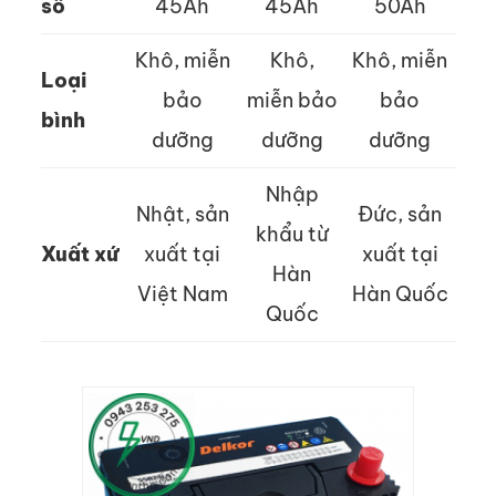
số
45Ah
45Ah
50Ah
Khô, miễn
Khô,
Khô, miễn
Loại
bảo
miễn bảo
bảo
bình
dưỡng
dưỡng
dưỡng
Nhập
Nhật, sản
Đức, sản
khẩu từ
Xuất xứ
xuất tại
xuất tại
Hàn
Việt Nam
Hàn Quốc
Quốc