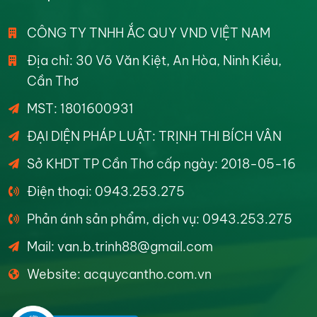
CÔNG TY TNHH ẮC QUY VND VIỆT NAM
Địa chỉ: 30 Võ Văn Kiệt, An Hòa, Ninh Kiều,
Cần Thơ
MST: 1801600931
ĐẠI DIỆN PHÁP LUẬT: TRỊNH THI BÍCH VÂN
Sở KHDT TP Cần Thơ cấp ngày: 2018-05-16
Điện thoại: 0943.253.275
Phản ánh sản phẩm, dịch vụ: 0943.253.275
Mail: van.b.trinh88@gmail.com
Website: acquycantho.com.vn