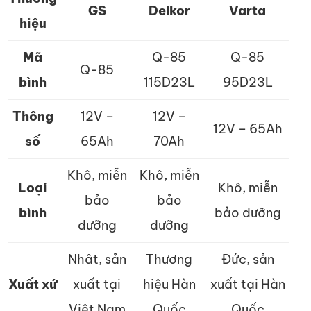
GS
Delkor
Varta
hiệu
Mã
Q-85
Q-85
Q-85
bình
115D23L
95D23L
Thông
12V –
12V –
12V – 65Ah
số
65Ah
70Ah
Khô, miễn
Khô, miễn
Loại
Khô, miễn
bảo
bảo
bình
bảo dưỡng
dưỡng
dưỡng
Nhât, sản
Thương
Đức, sản
Xuất xứ
xuất tại
hiệu Hàn
xuất tại Hàn
Việt Nam
Quốc
Quốc