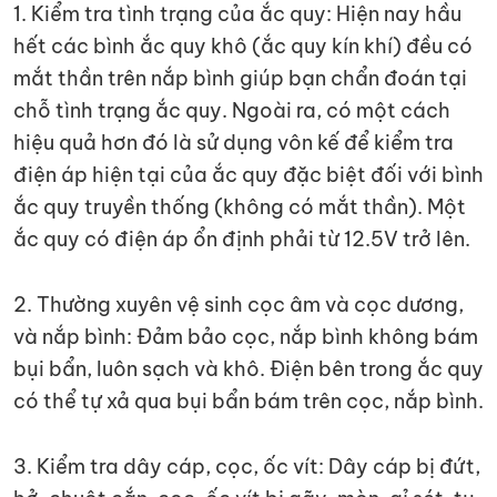
1. Kiểm tra tình trạng của ắc quy: Hiện nay hầu
hết các bình ắc quy khô (ắc quy kín khí) đều có
mắt thần trên nắp bình giúp bạn chẩn đoán tại
chỗ tình trạng ắc quy. Ngoài ra, có một cách
hiệu quả hơn đó là sử dụng vôn kế để kiểm tra
điện áp hiện tại của ắc quy đặc biệt đối với bình
ắc quy truyền thống (không có mắt thần). Một
ắc quy có điện áp ổn định phải từ 12.5V trở lên.
2. Thường xuyên vệ sinh cọc âm và cọc dương,
và nắp bình: Đảm bảo cọc, nắp bình không bám
bụi bẩn, luôn sạch và khô. Điện bên trong ắc quy
có thể tự xả qua bụi bẩn bám trên cọc, nắp bình.
3. Kiểm tra dây cáp, cọc, ốc vít: Dây cáp bị đứt,