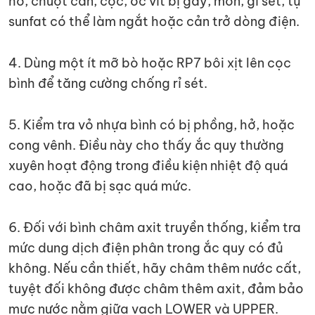
hở, chuột cắn, cọc, ốc vít bị gãy, mòn, gỉ sét, tụ
sunfat có thể làm ngắt hoặc cản trở dòng điện.
4. Dùng một ít mỡ bò hoặc RP7 bôi xịt lên cọc
bình để tăng cường chống rỉ sét.
5. Kiểm tra vỏ nhựa bình có bị phồng, hở, hoặc
cong vênh. Điều này cho thấy ắc quy thường
xuyên hoạt động trong điều kiện nhiệt độ quá
cao, hoặc đã bị sạc quá mức.
6. Đối với bình châm axit truyền thống, kiểm tra
mức dung dịch điện phân trong ắc quy có đủ
không. Nếu cần thiết, hãy châm thêm nước cất,
tuyệt đối không được châm thêm axit, đảm bảo
mực nước nằm giữa vạch LOWER và UPPER.