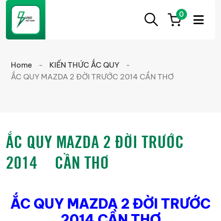
0
ẮC
Ắc
QUY
Quy
CẦN
Home
-
KIẾN THỨC ẮC QUY
-
THƠ
Cần
ẮC QUY MAZDA 2 ĐỜI TRƯỚC 2014 CẦN THƠ
Thơ
chính
hãng
giá
ẮC QUY MAZDA 2 ĐỜI TRƯỚC
tốt
2014 CẦN THƠ
ẮC QUY MAZDA 2 ĐỜI TRƯỚC
2014 CẦN THƠ