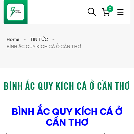
0
ẮC
Ắc
QUY
Quy
CẦN
Home
-
TIN TỨC
-
THƠ
Cần
BÌNH ẮC QUY KÍCH CÁ Ở CẦN THƠ
Thơ
chính
hãng
giá
BÌNH ẮC QUY KÍCH CÁ Ở CẦN THƠ
tốt
BÌNH ẮC QUY KÍCH CÁ Ở
CẦN THƠ