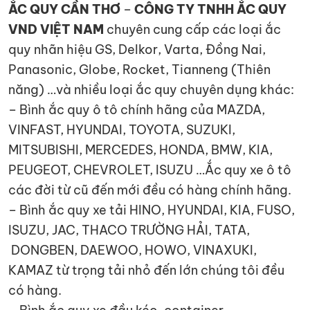
ẮC QUY CẦN THƠ
–
CÔNG TY TNHH ẮC QUY
VND VIỆT NAM
chuyên cung cấp các loại ắc
quy nhãn hiệu GS, Delkor, Varta, Đồng Nai,
Panasonic, Globe, Rocket, Tianneng (Thiên
năng) …và nhiều loại ắc quy chuyên dụng khác:
– Bình ắc quy ô tô chính hãng của MAZDA,
VINFAST, HYUNDAI, TOYOTA, SUZUKI,
MITSUBISHI, MERCEDES, HONDA, BMW, KIA,
PEUGEOT, CHEVROLET, ISUZU …Ắc quy xe ô tô
các đời từ cũ đến mới đều có hàng chính hãng.
– Bình ắc quy xe tải HINO, HYUNDAI, KIA, FUSO,
ISUZU, JAC, THACO TRƯỜNG HẢI, TATA,
DONGBEN, DAEWOO, HOWO, VINAXUKI,
KAMAZ từ trọng tải nhỏ đến lớn chúng tôi đều
có hàng.