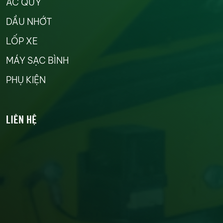
ẮC QUY
DẦU NHỚT
LỐP XE
MÁY SẠC BÌNH
PHỤ KIỆN
LIÊN HỆ