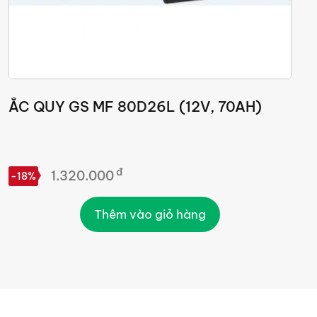
ẮC QUY GS MF 80D26L (12V, 70AH)
đ
1.320.000
-18%
-
Thêm vào giỏ hàng