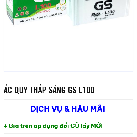
ẮC QUY THẮP SÁNG GS L100
DỊCH VỤ & HẬU MÃI
♣ Giá trên áp dụng đổi CŨ lấy MỚI